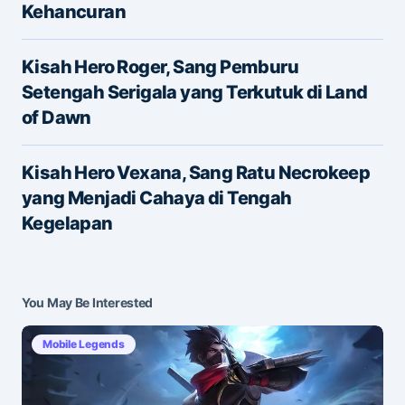
Kehancuran
Name
*
Kisah Hero Roger, Sang Pemburu
Setengah Serigala yang Terkutuk di Land
of Dawn
E-mail
*
Kisah Hero Vexana, Sang Ratu Necrokeep
yang Menjadi Cahaya di Tengah
Save my name and e-mail in this browser for the
Kegelapan
next time I comment.
Submit Comment
You May Be Interested
Mobile Legends