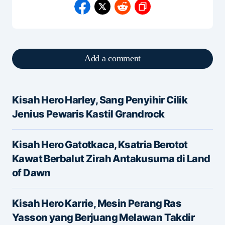
Add a comment
Kisah Hero Harley, Sang Penyihir Cilik
Alamat email Anda tidak akan dipublikasikan.
Jenius Pewaris Kastil Grandrock
Ruas yang wajib ditandai
*
Kisah Hero Gatotkaca, Ksatria Berotot
Message
*
Kawat Berbalut Zirah Antakusuma di Land
of Dawn
Kisah Hero Karrie, Mesin Perang Ras
Yasson yang Berjuang Melawan Takdir