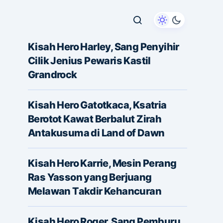
Kisah Hero Harley, Sang Penyihir
Cilik Jenius Pewaris Kastil
Grandrock
Kisah Hero Gatotkaca, Ksatria
Berotot Kawat Berbalut Zirah
Antakusuma di Land of Dawn
Kisah Hero Karrie, Mesin Perang
Ras Yasson yang Berjuang
Melawan Takdir Kehancuran
Kisah Hero Roger, Sang Pemburu