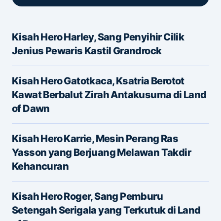
Kisah Hero Harley, Sang Penyihir Cilik
Alamat email Anda tidak akan dipublikasikan.
Jenius Pewaris Kastil Grandrock
Ruas yang wajib ditandai
*
Kisah Hero Gatotkaca, Ksatria Berotot
Message
*
Kawat Berbalut Zirah Antakusuma di Land
of Dawn
Kisah Hero Karrie, Mesin Perang Ras
Yasson yang Berjuang Melawan Takdir
Kehancuran
Name
*
Kisah Hero Roger, Sang Pemburu
Setengah Serigala yang Terkutuk di Land