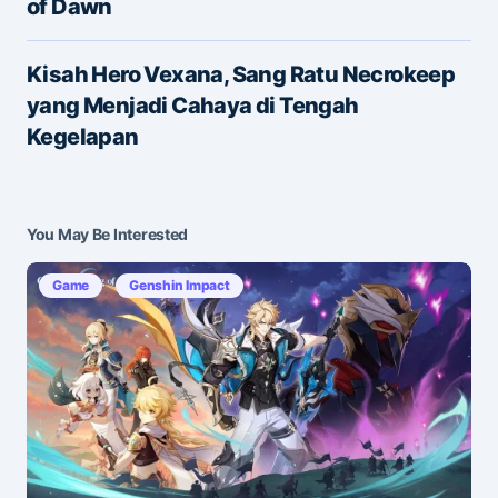
of Dawn
E-mail
*
Kisah Hero Vexana, Sang Ratu Necrokeep
yang Menjadi Cahaya di Tengah
Save my name and e-mail in this browser for the
Kegelapan
next time I comment.
Submit Comment
You May Be Interested
Game
Genshin Impact