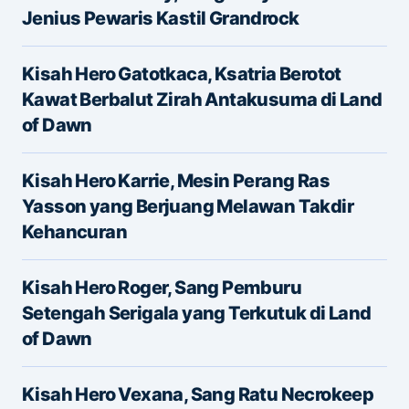
Alamat email Anda tidak akan dipublikasikan.
Jenius Pewaris Kastil Grandrock
Ruas yang wajib ditandai
*
Kisah Hero Gatotkaca, Ksatria Berotot
Message
*
Kawat Berbalut Zirah Antakusuma di Land
of Dawn
Kisah Hero Karrie, Mesin Perang Ras
Yasson yang Berjuang Melawan Takdir
Kehancuran
Name
*
Kisah Hero Roger, Sang Pemburu
Setengah Serigala yang Terkutuk di Land
of Dawn
E-mail
*
Kisah Hero Vexana, Sang Ratu Necrokeep