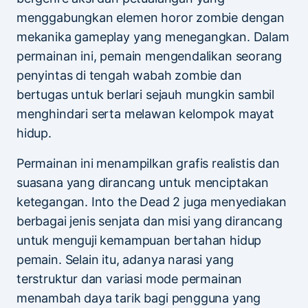
menggabungkan elemen horor zombie dengan
mekanika gameplay yang menegangkan. Dalam
permainan ini, pemain mengendalikan seorang
penyintas di tengah wabah zombie dan
bertugas untuk berlari sejauh mungkin sambil
menghindari serta melawan kelompok mayat
hidup.
Permainan ini menampilkan grafis realistis dan
suasana yang dirancang untuk menciptakan
ketegangan. Into the Dead 2 juga menyediakan
berbagai jenis senjata dan misi yang dirancang
untuk menguji kemampuan bertahan hidup
pemain. Selain itu, adanya narasi yang
terstruktur dan variasi mode permainan
menambah daya tarik bagi pengguna yang