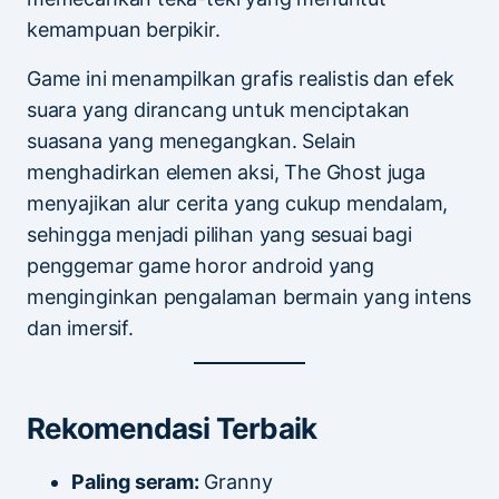
kemampuan berpikir.
Game ini menampilkan grafis realistis dan efek
suara yang dirancang untuk menciptakan
suasana yang menegangkan. Selain
menghadirkan elemen aksi, The Ghost juga
menyajikan alur cerita yang cukup mendalam,
sehingga menjadi pilihan yang sesuai bagi
penggemar game horor android yang
menginginkan pengalaman bermain yang intens
dan imersif.
Rekomendasi Terbaik
Paling seram:
Granny