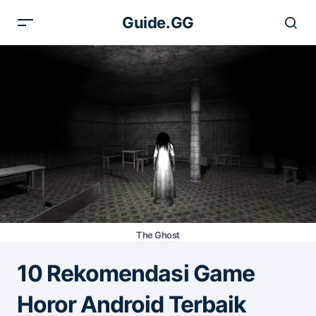
Guide.GG
The Ghost
10 Rekomendasi Game
Horor Android Terbaik