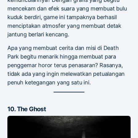
mencekam dan efek suara yang membuat bulu
kuduk berdiri, game ini tampaknya berhasil
menciptakan atmosfer yang membuat detak
jantung berlari kencang.
Apa yang membuat cerita dan misi di Death
Park begitu menarik hingga membuat para
penggemar horor terus penasaran? Rasanya,
tidak ada yang ingin melewatkan petualangan
penuh ketegangan yang satu ini.
10. The Ghost