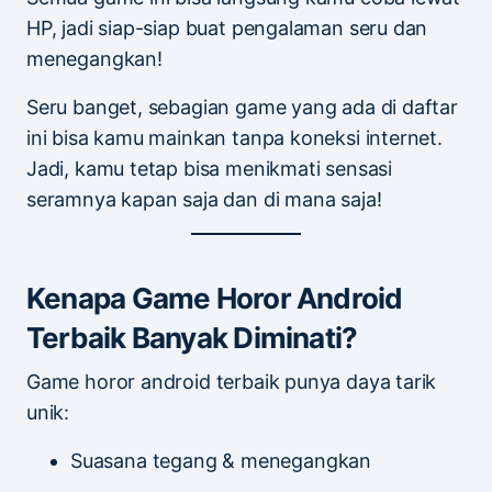
HP, jadi siap-siap buat pengalaman seru dan
menegangkan!
Seru banget, sebagian game yang ada di daftar
ini bisa kamu mainkan tanpa koneksi internet.
Jadi, kamu tetap bisa menikmati sensasi
seramnya kapan saja dan di mana saja!
Kenapa Game Horor Android
Terbaik Banyak Diminati?
Game horor android terbaik punya daya tarik
unik:
Suasana tegang & menegangkan