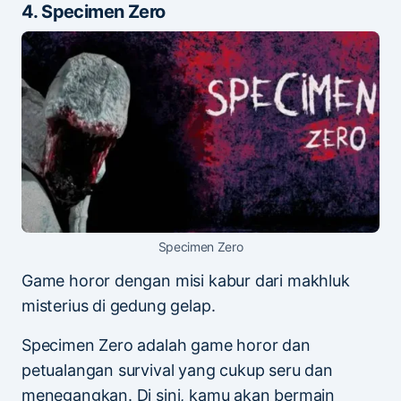
4. Specimen Zero
Specimen Zero
Game horor dengan misi kabur dari makhluk
misterius di gedung gelap.
Specimen Zero adalah game horor dan
petualangan survival yang cukup seru dan
menegangkan. Di sini, kamu akan bermain