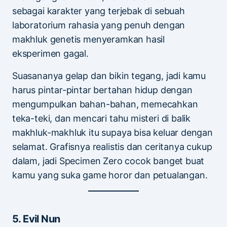
sebagai karakter yang terjebak di sebuah
laboratorium rahasia yang penuh dengan
makhluk genetis menyeramkan hasil
eksperimen gagal.
Suasananya gelap dan bikin tegang, jadi kamu
harus pintar-pintar bertahan hidup dengan
mengumpulkan bahan-bahan, memecahkan
teka-teki, dan mencari tahu misteri di balik
makhluk-makhluk itu supaya bisa keluar dengan
selamat. Grafisnya realistis dan ceritanya cukup
dalam, jadi Specimen Zero cocok banget buat
kamu yang suka game horor dan petualangan.
5. Evil Nun