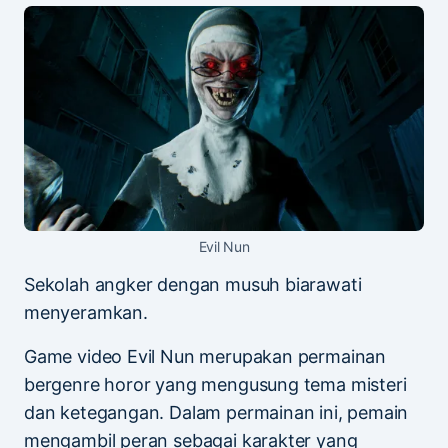
Evil Nun
Sekolah angker dengan musuh biarawati
menyeramkan.
Game video Evil Nun merupakan permainan
bergenre horor yang mengusung tema misteri
dan ketegangan. Dalam permainan ini, pemain
mengambil peran sebagai karakter yang