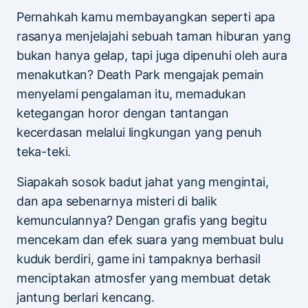
Pernahkah kamu membayangkan seperti apa
rasanya menjelajahi sebuah taman hiburan yang
bukan hanya gelap, tapi juga dipenuhi oleh aura
menakutkan? Death Park mengajak pemain
menyelami pengalaman itu, memadukan
ketegangan horor dengan tantangan
kecerdasan melalui lingkungan yang penuh
teka-teki.
Siapakah sosok badut jahat yang mengintai,
dan apa sebenarnya misteri di balik
kemunculannya? Dengan grafis yang begitu
mencekam dan efek suara yang membuat bulu
kuduk berdiri, game ini tampaknya berhasil
menciptakan atmosfer yang membuat detak
jantung berlari kencang.