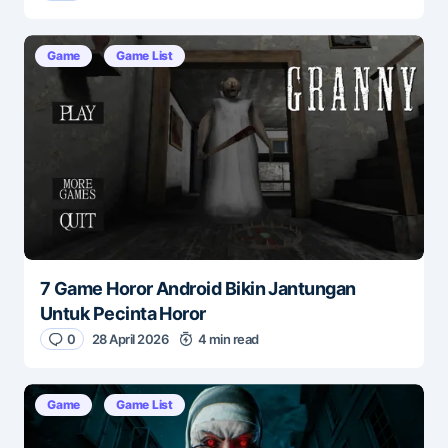
Game
Game List
7 Game Horor Android Bikin Jantungan
Untuk Pecinta Horor
0
28 April 2026
4 min read
Game
Game List