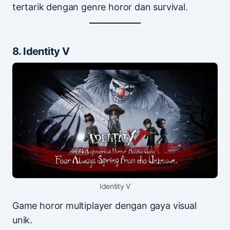
tertarik dengan genre horor dan survival.
8. Identity V
Identity V
Game horor multiplayer dengan gaya visual
unik.