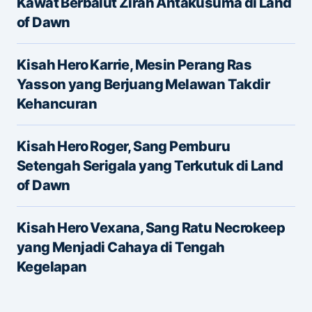
Kawat Berbalut Zirah Antakusuma di Land
of Dawn
Kisah Hero Karrie, Mesin Perang Ras
Yasson yang Berjuang Melawan Takdir
Kehancuran
Name
*
Kisah Hero Roger, Sang Pemburu
Setengah Serigala yang Terkutuk di Land
of Dawn
E-mail
*
Kisah Hero Vexana, Sang Ratu Necrokeep
yang Menjadi Cahaya di Tengah
Save my name and e-mail in this browser for the
Kegelapan
next time I comment.
Submit Comment