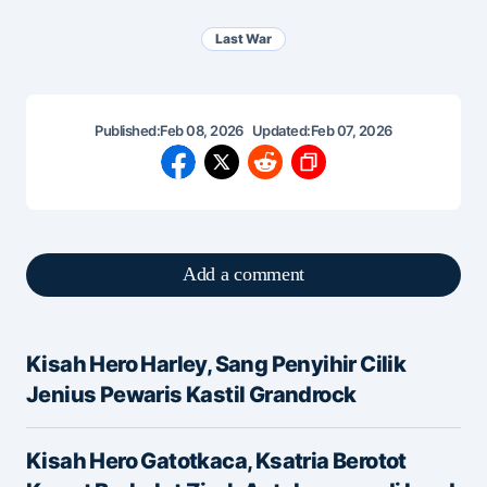
Last War
Published:
Feb 08, 2026
Updated:
Feb 07, 2026
Add a comment
Kisah Hero Harley, Sang Penyihir Cilik
Alamat email Anda tidak akan dipublikasikan.
Jenius Pewaris Kastil Grandrock
Ruas yang wajib ditandai
*
Kisah Hero Gatotkaca, Ksatria Berotot
Message
*