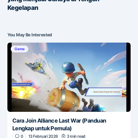
Save my name and e-mail in this browser for the
Kegelapan
next time I comment.
Submit Comment
You May Be Interested
Game
Cara Join Alliance Last War (Panduan
Lengkap untuk Pemula)
0
13 Februari 2026
3 min read