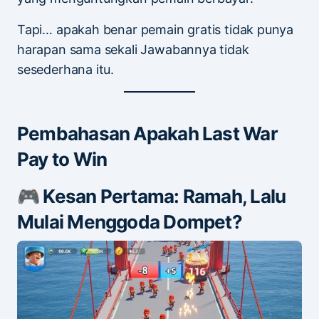
Tapi… apakah benar pemain gratis tidak punya
harapan sama sekali Jawabannya tidak
sesederhana itu.
Pembahasan Apakah Last War
Pay to Win
🎮 Kesan Pertama: Ramah, Lalu
Mulai Menggoda Dompet?