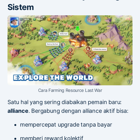
Sistem
Cara Farming Resource Last War
Satu hal yang sering diabaikan pemain baru:
alliance
. Bergabung dengan alliance aktif bisa:
mempercepat upgrade tanpa bayar
memberi reward kolektif