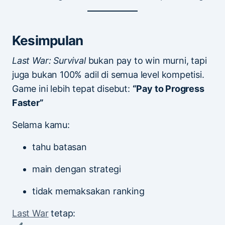
Kesimpulan
Last War: Survival
bukan pay to win murni, tapi
juga bukan 100% adil di semua level kompetisi.
Game ini lebih tepat disebut:
“Pay to Progress
Faster”
Selama kamu:
tahu batasan
main dengan strategi
tidak memaksakan ranking
Last War
tetap: