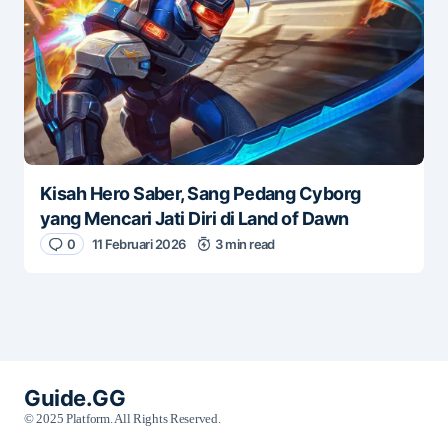
Kisah Hero Saber, Sang Pedang Cyborg
yang Mencari Jati Diri di Land of Dawn
0
11 Februari 2026
3 min read
Guide.GG
© 2025 Platform. All Rights Reserved.