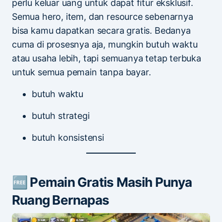
perlu keluar uang untuk dapat fitur eksklusif.
Semua hero, item, dan resource sebenarnya
bisa kamu dapatkan secara gratis. Bedanya
cuma di prosesnya aja, mungkin butuh waktu
atau usaha lebih, tapi semuanya tetap terbuka
untuk semua pemain tanpa bayar.
butuh waktu
butuh strategi
butuh konsistensi
🆓 Pemain Gratis Masih Punya
Ruang Bernapas