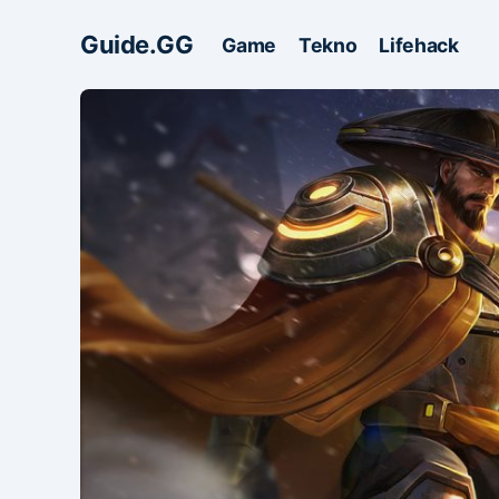
Guide.GG
Game
Tekno
Lifehack