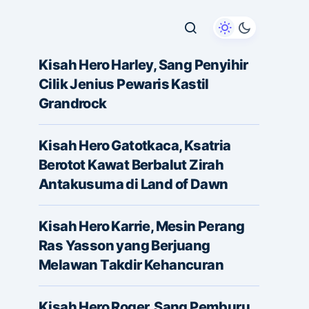
Kisah Hero Harley, Sang Penyihir
Cilik Jenius Pewaris Kastil
Grandrock
Kisah Hero Gatotkaca, Ksatria
Berotot Kawat Berbalut Zirah
Antakusuma di Land of Dawn
Kisah Hero Karrie, Mesin Perang
Ras Yasson yang Berjuang
Melawan Takdir Kehancuran
Kisah Hero Roger, Sang Pemburu