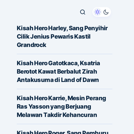
Kisah Hero Harley, Sang Penyihir
Cilik Jenius Pewaris Kastil
Grandrock
Kisah Hero Gatotkaca, Ksatria
Berotot Kawat Berbalut Zirah
Antakusuma di Land of Dawn
Kisah Hero Karrie, Mesin Perang
Ras Yasson yang Berjuang
Melawan Takdir Kehancuran
Kisah Hero Roger, Sang Pemburu