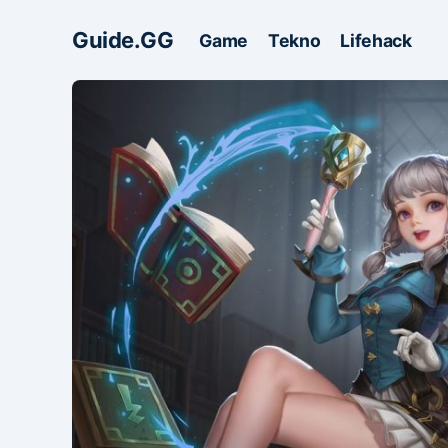
Guide.GG
Game
Tekno
Lifehack