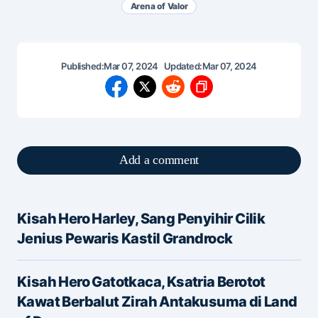
Arena of Valor
Published:
Mar 07, 2024
Updated:
Mar 07, 2024
Add a comment
Kisah Hero Harley, Sang Penyihir Cilik
Alamat email Anda tidak akan dipublikasikan.
Jenius Pewaris Kastil Grandrock
Ruas yang wajib ditandai
*
Kisah Hero Gatotkaca, Ksatria Berotot
Message
*
Kawat Berbalut Zirah Antakusuma di Land