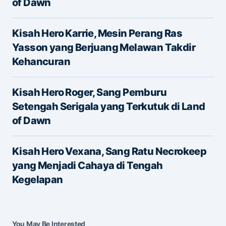
of Dawn
Kisah Hero Karrie, Mesin Perang Ras
Yasson yang Berjuang Melawan Takdir
Kehancuran
Name
*
Kisah Hero Roger, Sang Pemburu
Setengah Serigala yang Terkutuk di Land
of Dawn
E-mail
*
Kisah Hero Vexana, Sang Ratu Necrokeep
yang Menjadi Cahaya di Tengah
Save my name and e-mail in this browser for the
Kegelapan
next time I comment.
Submit Comment
You May Be Interested