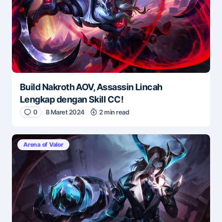
Build Nakroth AOV, Assassin Lincah
Lengkap dengan Skill CC!
0
8 Maret 2024
2 min read
Arena of Valor