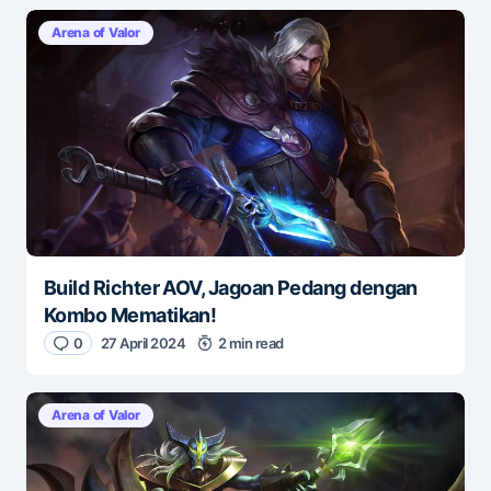
Arena of Valor
Build Richter AOV, Jagoan Pedang dengan
Kombo Mematikan!
0
27 April 2024
2 min read
Arena of Valor