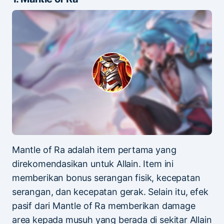
Mantle of Ra adalah item pertama yang
direkomendasikan untuk Allain. Item ini
memberikan bonus serangan fisik, kecepatan
serangan, dan kecepatan gerak. Selain itu, efek
pasif dari Mantle of Ra memberikan damage
area kepada musuh yang berada di sekitar Allain