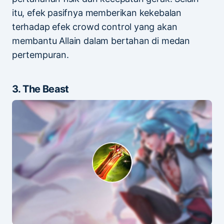
itu, efek pasifnya memberikan kekebalan
terhadap efek crowd control yang akan
membantu Allain dalam bertahan di medan
pertempuran.
3. The Beast