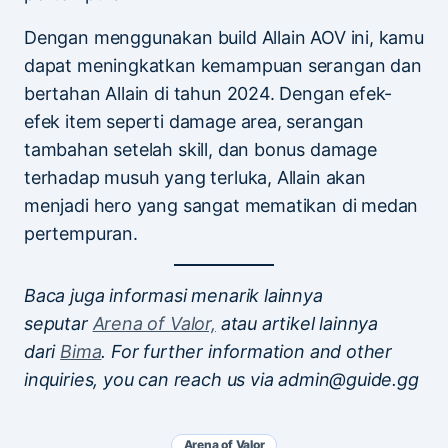
Dengan menggunakan build Allain AOV ini, kamu
dapat meningkatkan kemampuan serangan dan
bertahan Allain di tahun 2024. Dengan efek-
efek item seperti damage area, serangan
tambahan setelah skill, dan bonus damage
terhadap musuh yang terluka, Allain akan
menjadi hero yang sangat mematikan di medan
pertempuran.
Baca juga informasi menarik lainnya
seputar
Arena of Valor,
atau artikel lainnya
dari
Bima
. For further information and other
inquiries, you can reach us via admin@guide.gg
Arena of Valor